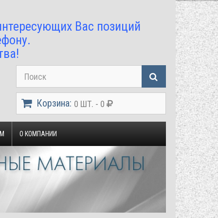
 интересующих Вас позиций
ефону.
тва!
Корзина:
0 ШТ. - 0
ЯМ
О КОМПАНИИ