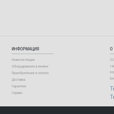
ИНФОРМАЦИЯ
О
Новости-Акции
ОО
Оборудование в лизинг
19
ко
Приобретение и оплата
Em
Доставка
Гарантия
Т
Сервис
Т