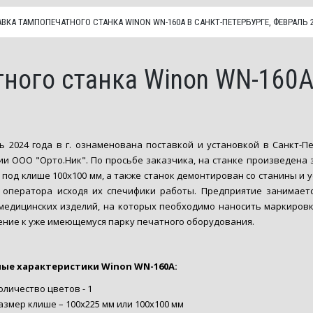
ВКА ТАМПОПЕЧАТНОГО СТАНКА WINON WN-160A В САНКТ-ПЕТЕРБУРГЕ, ФЕВРАЛЬ 
ного станка Winon WN-160A 
ь 2024 года в г. ознаменована поставкой и установкой в Санкт-
и ООО "Орто.Ник". По просьбе заказчика, на станке произведена 
 под клише 100х100 мм, а также станок демонтирован со станины и 
 оператора исходя их спечифики работы. Предприятие занимаетс
медицинских изделий, на которых пеобходимо наносить маркировку
ние к уже имеющемуся парку печатного оборудования.
ые характеристики Winon WN-160A:
оличество цветов - 1
азмер клише – 100х225 мм или 100х100 мм