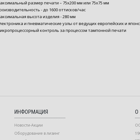
аксимальный размер печати – 75х200 мм или 75х75 мм
роизводительность - до 1600 оттисков/час
аксимальная высота изделия - 280 мм
лектроника и пневматические узлы от ведущих европейских и япон
икропроцессорный контроль за процессом тампонной печати
ИНФОРМАЦИЯ
О
Новости-Акции
ОО
Оборудование в лизинг
19