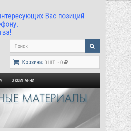
 интересующих Вас позиций
ефону.
тва!
Корзина:
0 ШТ. - 0
ЯМ
О КОМПАНИИ