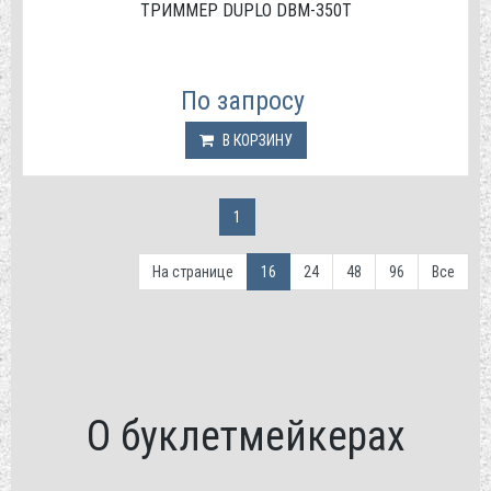
ТРИММЕР DUPLO DBM-350T
По запросу
В КОРЗИНУ
1
На странице
16
24
48
96
Все
О буклетмейкерах