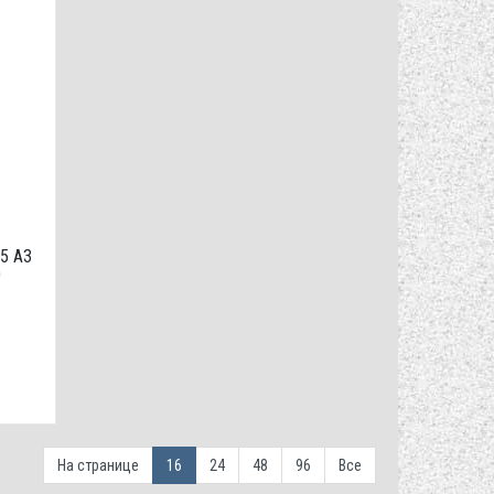
5 А3
0
На странице
16
24
48
96
Все