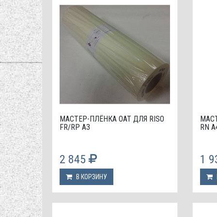
МАСТЕР-ПЛЁНКА OAT ДЛЯ RISO
МАСТ
FR/RP А3
RN А
2 845
1 
В КОРЗИНУ