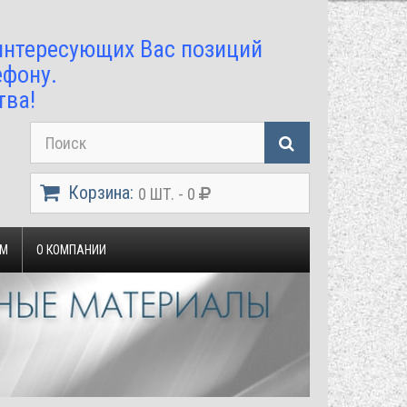
 интересующих Вас позиций
ефону.
тва!
Корзина:
0 ШТ. - 0
ЯМ
О КОМПАНИИ