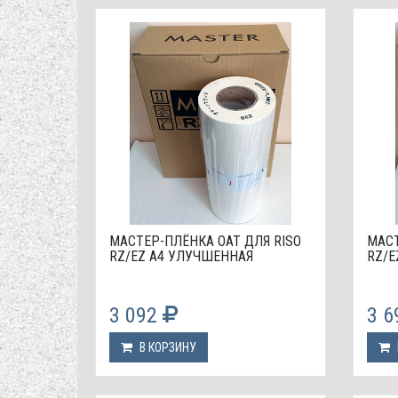
МАСТЕР-ПЛЁНКА OAT ДЛЯ RISO
МАСТ
RZ/EZ А4 УЛУЧШЕННАЯ
RZ/E
3 092
3 
В КОРЗИНУ