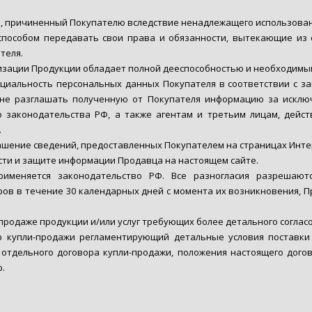
б, причиненный Покупателю вследствие ненадлежащего использова
пособом передавать свои права и обязанности, вытекающие из 
теля.
лизации Продукции обладает полной дееспособностью и необходимы
циальность персональных данных Покупателя в соответствии с за
 не разглашать полученную от Покупателя информацию за искл
 законодательства РФ, а также агентам и третьим лицам, дейс
.
лашение сведений, предоставленных Покупателем на страницах Инт
ти и защите информации Продавца на настоящем сайте.
именяется законодательство РФ. Все разногласия разрешаютс
ров в течение 30 календарных дней с момента их возникновения, П
продаже продукции и/или услуг требующих более детального соглас
р купли-продажи регламентирующий детальные условия поставки
я отдельного договора купли-продажи, положения настоящего дог
.