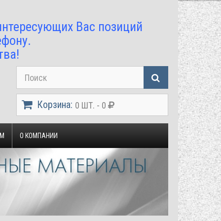
 интересующих Вас позиций
ефону.
тва!
Корзина:
0 ШТ. - 0
ЯМ
О КОМПАНИИ