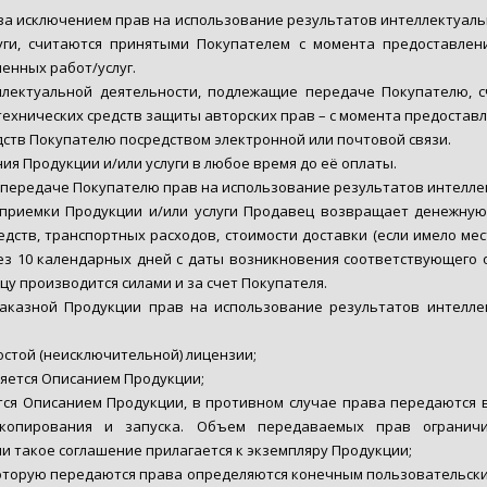
 за исключением прав на использование результатов интеллектуаль
уги, считаются принятыми Покупателем с момента предоставлен
енных работ/услуг.
ллектуальной деятельности, подлежащие передаче Покупателю, 
технических средств защиты авторских прав – с момента предостав
дств Покупателю посредством электронной или почтовой связи.
ия Продукции и/или услуги в любое время до её оплаты.
к передаче Покупателю прав на использование результатов интелле
приемки Продукции и/или услуги Продавец возвращает денежную
дств, транспортных расходов, стоимости доставки (если имело мес
рез 10 календарных дней с даты возникновения соответствующего 
у производится силами и за счет Покупателя.
аказной Продукции прав на использование результатов интелле
остой (неисключительной) лицензии;
яется Описанием Продукции;
ся Описанием Продукции, в противном случае права передаются
 копирования и запуска. Объем передаваемых прав ограничив
ли такое соглашение прилагается к экземпляру Продукции;
которую передаются права определяются конечным пользовательски