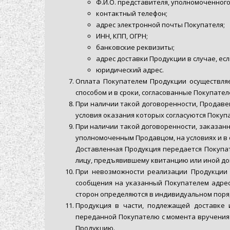
Ф.И.О. представителя, уполномоченног
контактный телефон;
адрес электронной почты Покупателя;
ИНН, КПП, ОГРН;
банковские реквизиты;
адрес доставки Продукции в случае, ес
юридический адрес.
Оплата Покупателем Продукции осуществляе
способом и в сроки, согласованные Покупате
При наличии такой договоренности, Продавец
условия оказания которых согласуются Покуп
При наличии такой договоренности, заказанн
уполномоченным Продавцом, на условиях и в 
Доставленная Продукция передается Покупат
лицу, предъявившему квитанцию или иной до
При невозможности реализации Продукции 
сообщения на указанный Покупателем адрес
сторон определяются в индивидуальном поря
Продукция в части, подлежащей доставке 
переданной Покупателю с момента вручения
Продукцию.