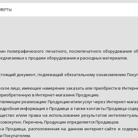
ОФЕРТЫ
азин полиграфического печатного, послепечатного оборудования о
редлагаемых к продаже оборудования и расходных материалов.
стоящий документ, подлежащий обязательному ознакомлению Покупа
ское лицо, имеющее намерение заказать или приобрести в Интер
приобретенную в Интернет-магазине Продукцию.
вляющее реализацию Продукции и/или услуг через Интернет-магаз
дробная информация о Продавце а также контакты Продавца содержа
ущество и/или права на использование результатов интеллектуал
 совокупно. Перечень Продукции определяется Продавцом.
ка Продавца, расположенная на данном интернет-сайте и содерж
и Покупателем.