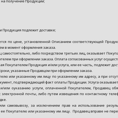
о на получение Продукции;
ли Продукция подлежит доставке;
тся по цене, установленной Описанием соответствующей Продукци
лем в момент оформления заказа.
 самостоятельно, либо посредством третьих лиц, оказывает Покупа
ателем при оформлении заказа. Оплата согласованных услуг осущес
ая Покупателем Продукция и/или услуга, или ее часть, подлежит до
сроки, указанные Продавцом при оформлении заказа.
елю или указанному им лицу по указанному им адресу, а при отсут
кумент, подтверждающий факт оплаты Продукции. Услуга оказывает
и/или оуказанию услуги, оплаченной Покупателем, Продавец об
 электронной почты, либо путем извещения по контактному теле
дке.
или самовывозу, за исключением прав на использование резуль
 ее Покупателю или указанному им лицу. Продавец вправе не пер