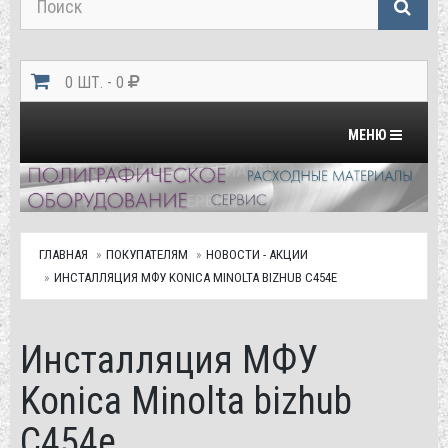
0 ШТ. - 0
Переключить на
МЕНЮ
ГЛАВНАЯ
ПОКУПАТЕЛЯМ
НОВОСТИ - АКЦИИ
ИНСТАЛЛЯЦИЯ МФУ KONICA MINOLTA BIZHUB C454E
Инсталляция МФУ
Konica Minolta bizhub
C454e