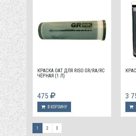
КРАСКА OAT ДЛЯ RISO GR/RA/RC
КРАС
ЧЁРНАЯ (1 Л)
475
3 
В КОРЗИНУ
1
2
3