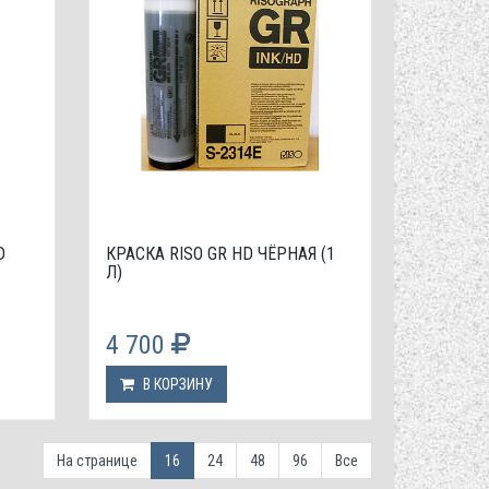
D
КРАСКА RISO GR HD ЧЁРНАЯ (1
Л)
4 700
В КОРЗИНУ
На странице
16
24
48
96
Все