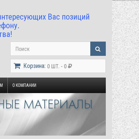
 интересующих Вас позиций
ефону.
тва!
Корзина:
0 ШТ. - 0
ЯМ
О КОМПАНИИ