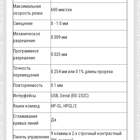
Максимальная
600 мм/сек
скорость резки
Смещение
0 - 1.0 мм
Механическое
0.009 мм
разрешение
Программное
0.025 мм
разрешение
Точность
0.254 мм или 0.1% длины прореза
перемещения
Повторяемость
0.1 мм
Интерфейсы
USB, Serial (RS-232C)
Языки команд
HP-GL, HPGL/2
Сглаживание
Да
кривых линий
9 клавиш и 2-х строчный контрастный
Панель управления