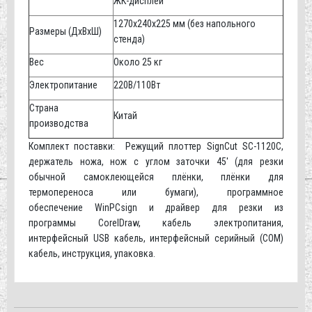
ЖК-дисплей
1270x240x225 мм (без напольного
Размеры (ДxВxШ)
стенда)
Вес
Около 25 кг
Электропитание
220В/110Вт
Страна
Китай
производства
Комплект поставки: Режущий плоттер SignCut SC-1120C,
держатель ножа, нож с углом заточки 45' (для резки
обычной самоклеющейся плёнки, плёнки для
термопереноса или бумаги), программное
обеспечение WinPCsign и драйвер для резки из
программы CorelDraw, кабель электропитания,
интерфейсный USB кабель, интерфейсный серийный (COM)
кабель, инструкция, упаковка.