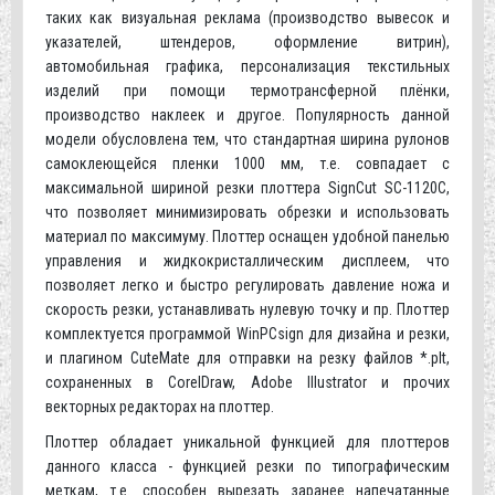
таких как визуальная реклама (производство вывесок и
указателей, штендеров, оформление витрин),
автомобильная графика, персонализация текстильных
изделий при помощи термотрансферной плёнки,
производство наклеек и другое. Популярность данной
модели обусловлена тем, что стандартная ширина рулонов
самоклеющейся пленки 1000 мм, т.е. совпадает с
максимальной шириной резки плоттера SignCut SC-1120C,
что позволяет минимизировать обрезки и использовать
материал по максимуму. Плоттер оснащен удобной панелью
управления и жидкокристаллическим дисплеем, что
позволяет легко и быстро регулировать давление ножа и
скорость резки, устанавливать нулевую точку и пр. Плоттер
комплектуется программой WinPCsign для дизайна и резки,
и плагином CuteMate для отправки на резку файлов *.plt,
сохраненных в CorelDraw, Adobe Illustrator и прочих
векторных редакторах на плоттер.
Плоттер обладает уникальной функцией для плоттеров
данного класса - функцией резки по типографическим
меткам, т.е. способен вырезать заранее напечатанные