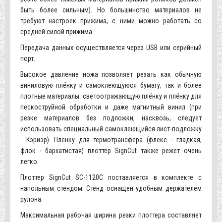
быть более сильным). Но большинство материалов не
требуют настроек прижима, с ними можно работать со
средней силой прижима.
Передача данных осуществляется через USB или серийный
порт.
Высокое давление ножа позволяет резать как обычную
виниловую плёнку и самоклеющуюся бумагу, так и более
плотные материалы: светоотражающую плёнку и плёнку для
пескоструйной обработки и даже магнитный винил (при
резке материалов без подложки, насквозь, следует
использовать специальный самоклеющийся лист-подложку
- Кэриэр). Плёнку для термотрансфера (флекс - гладкая,
флок - бархатистая) плоттер SignCut также режет очень
легко.
Плоттер SignCut SC-1120C поставляется в комплекте с
напольным стендом. Стенд оснащен удобным держателем
рулона.
Максимальная рабочая ширина резки плоттера составляет