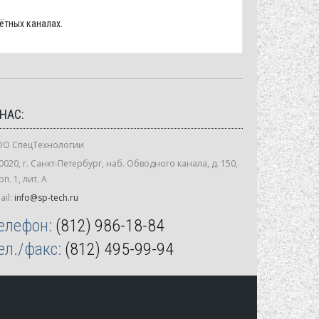
ётных каналах.
 НАС:
О СпецТехнологии
0020, г. Санкт-Петербург, наб. Обводного канала, д. 150,
рп. 1, лит. А
ail:
info@sp-tech.ru
елефон:
(812) 986-18-84
ел./факс:
(812) 495-99-94