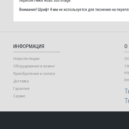
переплетчике Atlas 300 Image.
Внимание! Шрифт 4 мм не используется для тиснения на перепл
ИНФОРМАЦИЯ
О
Новости-Акции
ОО
Оборудование в лизинг
19
ко
Приобретение и оплата
Em
Доставка
Гарантия
Т
Сервис
Т