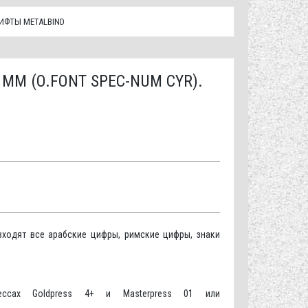
ИФТЫ METALBIND
ММ (O.FONT SPEC-NUM CYR).
входят все арабские цифры, римские цифры, знаки
ессах Goldpress 4+ и Masterpress 01 или