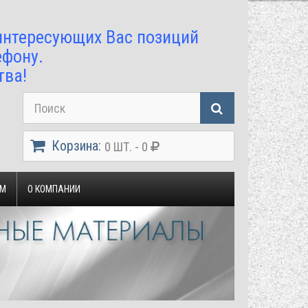
 интересующих Вас позиций
ефону.
тва!
Корзина:
0 ШТ. - 0
ЯМ
О КОМПАНИИ