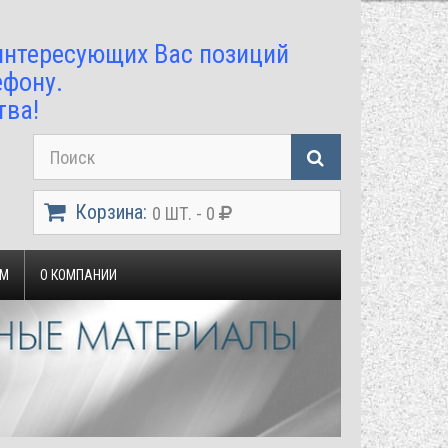
 интересующих Вас позиций
ефону.
тва!
Корзина:
0 ШТ. - 0
ЯМ
О КОМПАНИИ