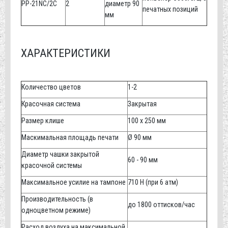
PP-21NC/2C
2
диаметр 90
печатных позиций
мм
ХАРАКТЕРИСТИКИ
Количество цветов
1-2
Красочная система
Закрытая
Размер клише
100 х 250 мм
Маскимальная площадь печати
Ø 90 мм
Диаметр чашки закрытой
60 - 90 мм
красочной системы
Максимальное усилие на тампоне
710 Н (при 6 атм)
Производительность (в
до 1800 оттисков/час
одноцветном режиме)
Расход воздуха на максимальной