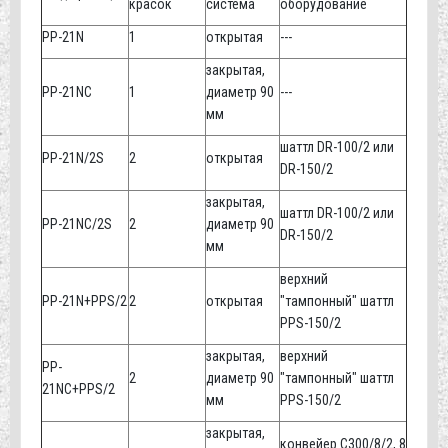
красок
система
оборудование
PP-21N
1
открытая
---
закрытая,
PP-21NC
1
диаметр 90
---
мм
шаттл DR-100/2 или
PP-21N/2S
2
открытая
DR-150/2
закрытая,
шаттл DR-100/2 или
PP-21NC/2S
2
диаметр 90
DR-150/2
мм
верхний
PP-21N+PPS/2
2
открытая
"тампонный" шаттл
PPS-150/2
закрытая,
верхний
PP-
2
диаметр 90
"тампонный" шаттл
21NC+PPS/2
мм
PPS-150/2
закрытая,
конвейер C300/8/2, 8