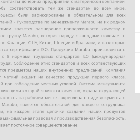
 контакты дочерних предприятий с материнской компанией.
тобы соответствовать тем же стандартам во всём мире,
оцессы были зафиксированы в обязательном для всех
паний - Руководстве по менеджменту Marabu на их родном
ствием является расширение приверженности качеству и
всю группу Marabu, которая наряду с заводами включает в
 во Франции, США, Китае, Швеции и Бразилии, и на которые
ется сертификация ISO. Продукция Marabu производится в
и с 8 нормами трудовых стандартов ILO (международная
труда). Соблюдение этих стандартов и всех соотвествующих
тся предметом наших внутренних предписаний. Компания
 чёткий акцент на качество продукции первого класса,
й при соблюдении честных условий. Система менеджмента
авляющими которой являются качество, охрана окружающей
пасность на рабочем месте закреплена в виде документа о
Marabu, является обязательной для каждого сотрудника.
ом, на каждом этапе цепочки создания наших продуктов
а максимальная правовая и производственная безопасность,
ивает постоянное совершенствование.