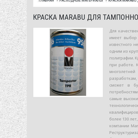
ГЛАВНАЯ
РАСХОДНЫЕ МАТЕРИАЛЫ
КРАСКА MARABU
КРАСКА MARABU ДЛЯ ТАМПОННО
Для качестве
имеет выбор 
известного н
одним из кру
полиграфии. 
при работе. 
многолетней
разработкам
сможет в бу
потребностям
самые высоки
технологич
квалифициров
более 130 ле
компании Mar
Реструктуриз