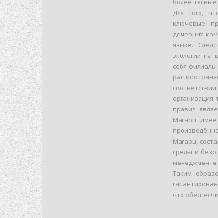
более тесные
Для того, ч
ключевые пр
дочерних ком
языке. След
экологии на 
себя филиалы
распространя
соответстви
организация 
правил являе
Marabu имеет
произведённо
Marabu, сост
среды и безо
менеджменте 
Таким образ
гарантирован
что обеспесч