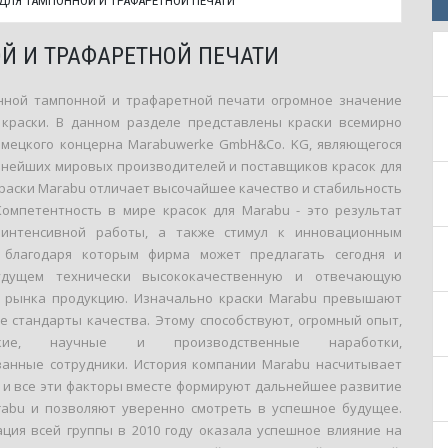
 ДЛЯ ТАМПОННОЙ И ТРАФАРЕТНОЙ ПЕЧАТИ
Й И ТРАФАРЕТНОЙ ПЕЧАТИ
нной тампонной и трафаретной печати огромное значение
краски. В данном разделе представлены краски всемирно
емецкого концерна Marabuwerke GmbH&Co. KG, являющегося
пнейших мировых производителей и поставщиков красок для
Краски Marabu отличает высочайшее качество и стабильность
Компетентность в мире красок для Marabu - это результат
 интенсивной работы, а также стимул к инновационным
, благодаря которым фирма может предлагать сегодня и
дущем технически высококачественную и отвечающую
 рынка продукцию. Изначально краски Marabu превышают
е стандарты качества. Этому способствуют, огромный опыт,
еские, научные и производственные наработки,
анные сотрудники. История компании Marabu насчитывает
т, и все эти факторы вместе формируют дальнейшее развитие
abu и позволяют уверенно смотреть в успешное будущее.
ация всей группы в 2010 году оказала успешное влияние на