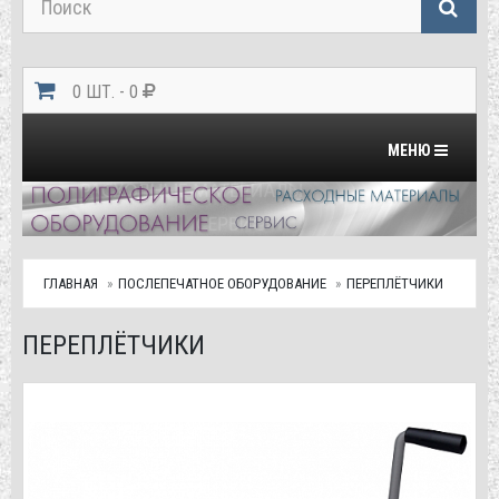
0 ШТ. - 0
Переключить на
МЕНЮ
ГЛАВНАЯ
ПОСЛЕПЕЧАТНОЕ ОБОРУДОВАНИЕ
ПЕРЕПЛЁТЧИКИ
ПЕРЕПЛЁТЧИКИ