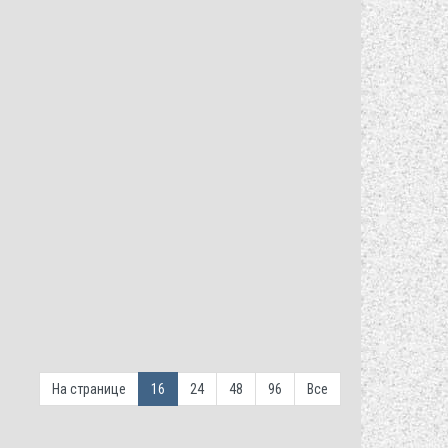
На странице
16
24
48
96
Все