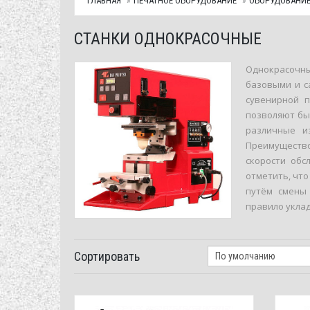
ГЛАВНАЯ
ПЕЧАТНОЕ ОБОРУДОВАНИЕ
ОБОРУДОВАНИЕ
СТАНКИ ОДНОКРАСОЧНЫЕ
Однокрасочн
базовыми и с
сувенирной 
позволяют бы
различные и
Преимуществ
скорости обс
отметить, чт
путём смены
правило уклад
Сортировать